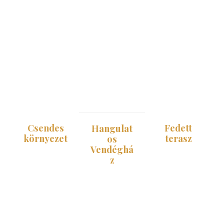
Csendes
Fedett
Hangulat
környezet
terasz
os
Vendéghá
A nyaraló
A nyaralóhoz
z
saját kerttel,
fedett terasz
fedett
tartozik, ahol
Családias
terasszal és
kényelmesen
elrendezés,
nyugodt
pihenhetsz
nappali, jól
környezettel
bármilyen
felszerelt
várja a
időben.
konyha,