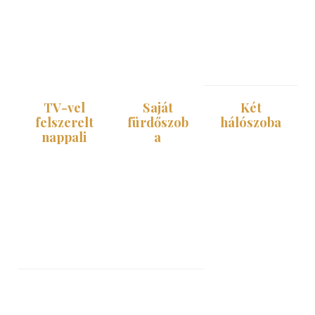
vendégeket.
fürdőszoba és
két hálószoba
– ideális akár
5+1 részére
is.
TV-vel
Saját
Két
felszerelt
fürdőszob
hálószoba
nappali
a
Az egyik
A nappaliban
Fürdőkáddal
szobában
kényelmes
és WC-vel
franciaágy, a
sarokülő és
ellátott
másikban
TV is
különálló
franciaágy és
található.
fürdőszoba a
szimpla ágy is
teljes
helyet kapott.
komfortért.