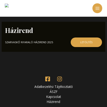
Skip
MAI
to
content
MEN
Házirend
LETÖLTÉS
SZARVASKŐ NYARALÓ HÁZIREND 2025
Adatkezelési Tájékoztató
ÁSZF
Kapcsolat
Házirend