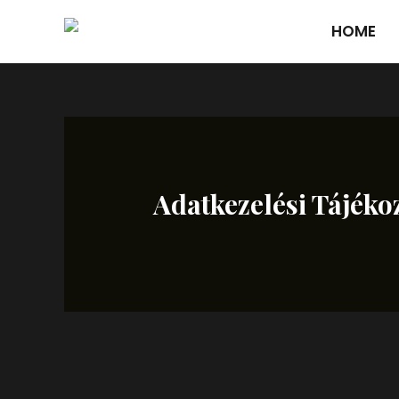
Skip
HOME
to
content
Adatkezelési Tájéko