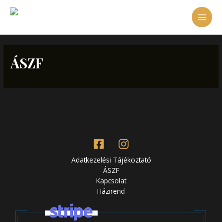
Skip
MAI
to
content
MEN
ÁSZF
Adatkezelési Tájékoztató
ÁSZF
Kapcsolat
Házirend