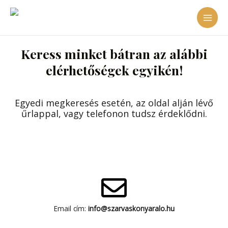
Skip
MAI
to
content
MEN
Keress minket bátran az alábbi
elérhetőségek egyikén!
Egyedi megkeresés esetén, az oldal alján lévő
űrlappal, vagy telefonon tudsz érdeklődni.
Email cím:
info@szarvaskonyaralo.hu